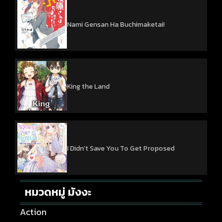
Nami Gensan Ha Buchimaketai!
King the Land
I Didn’t Save You To Get Proposed
หมวดหมู่ มังงะ
Action