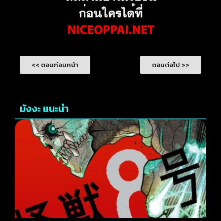
<< ตอนก่อนหน้า
ตอนต่อไป >>
มังงะ แนะนำ