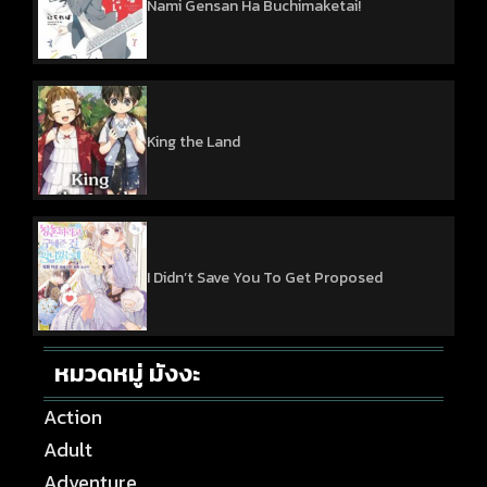
Nami Gensan Ha Buchimaketai!
King the Land
I Didn’t Save You To Get Proposed
หมวดหมู่ มังงะ
Action
Adult
Adventure