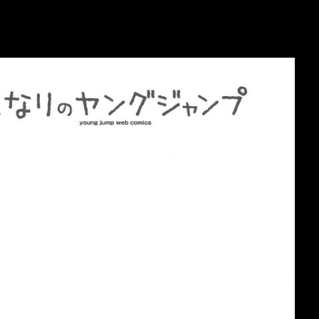
ม่
มังงะ อัพเดตใหม่
Action
nd
I Didn’t Save You To Get
One Punch Man
Proposed