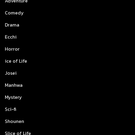
Adventure
Comedy
Drama
Ecchi
Horror
ice of Life
Josei
Manhwa
Mystery
Sci-fi
Shounen
Slice of Life