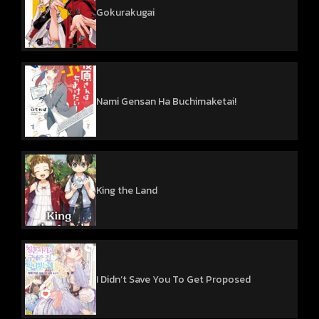
Gokurakugai
Nami Gensan Ha Buchimaketai!
King the Land
I Didn’t Save You To Get Proposed