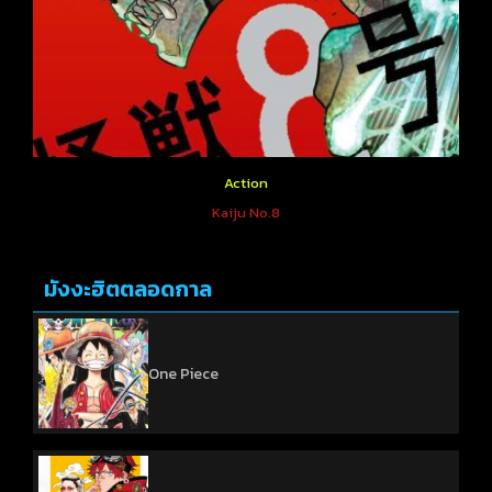
Action
Kaiju No.8
มังงะฮิตตลอดกาล
One Piece