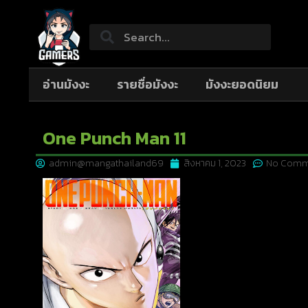
อ่านมังงะ
รายชื่อมังงะ
มังงะยอดนิยม
One Punch Man 11
admin@mangathailand69
สิงหาคม 1, 2023
No Comm