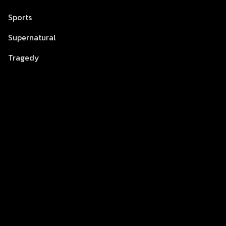
Sports
Supernatural
Tragedy