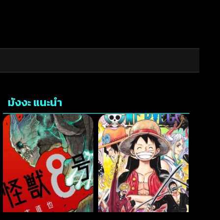
มังงะ แนะนำ