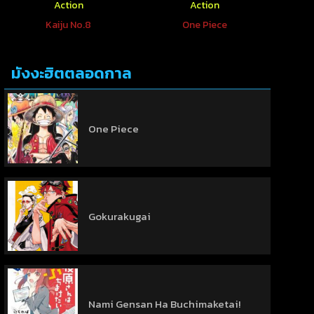
Action
Action
Kaiju No.8
One Piece
มังงะฮิตตลอดกาล
One Piece
Gokurakugai
Nami Gensan Ha Buchimaketai!