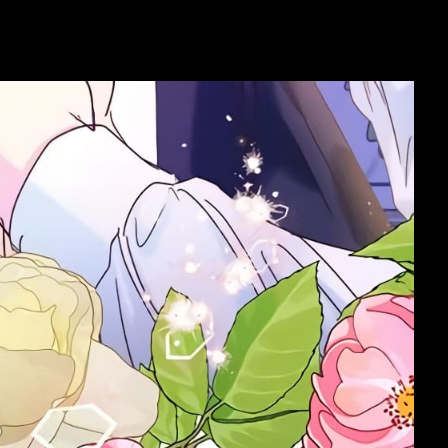
ม่
มังงะ อัพเดตใหม่
Action
nd
I Didn’t Save You To Get
One Punch Man
Proposed