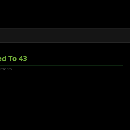
ed To 43
ments