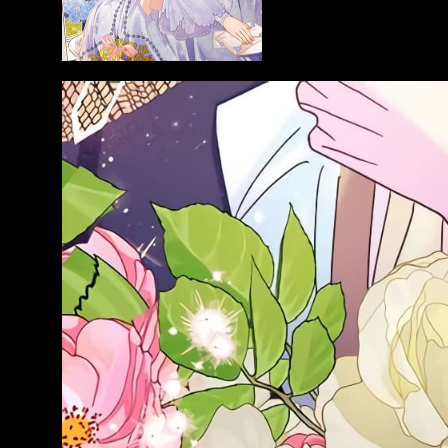
Action
มังงะ อัพเดตใหม่
มังงะ อัพเดตให
kurakugai
Nami Gensan Ha
King the La
Buchimaketai!