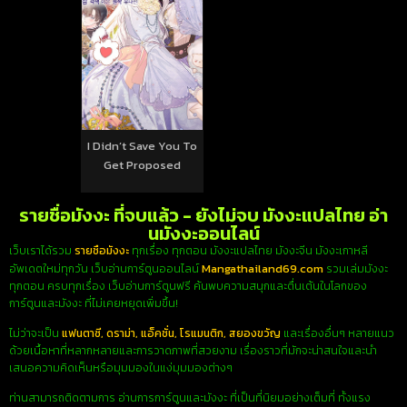
I Didn’t Save You To
Get Proposed
รายชื่อมังงะ ที่จบแล้ว - ยังไม่จบ มังงะแปลไทย อ่า
นมังงะออนไลน์
เว็บเราได้รวม
รายชือมังงะ
ทุกเรื่อง ทุกตอน มังงะแปลไทย มังงะจีน มังงะเกาหลี
Mangathailand69.com
อัพเดตใหม่ทุกวัน เว็บอ่านการ์ตูนออนไลน์
รวมเล่มมังงะ
ทุกตอน ครบทุกเรื่อง เว็บอ่านการ์ตูนฟรี ค้นพบความสนุกและตื่นเต้นในโลกของ
การ์ตูนและมังงะ ที่ไม่เคยหยุดเพิ่มขึ้น!
ไม่ว่าจะเป็น
แฟนตาซี, ดราม่า, แอ็คชั่น, โรแมนติก, สยองขวัญ
และเรื่องอื่นๆ หลายแนว
ด้วยเนื้อหาที่หลากหลายและการวาดภาพที่สวยงาม เรื่องราวที่มักจะน่าสนใจและนำ
เสนอความคิดเห็นหรือมุมมองในแง่มุมมองต่างๆ
ท่านสามารถติดตามการ อ่านการการ์ตูนและมังงะ ที่เป็นที่นิยมอย่างเต็มที่ ทั้งแรง